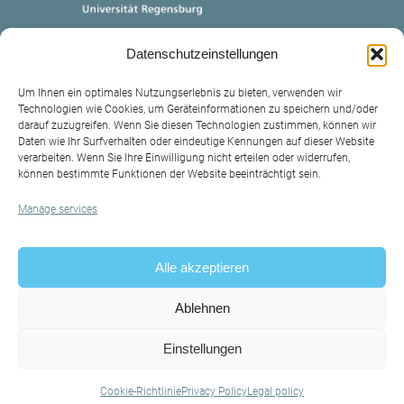
Datenschutzeinstellungen
Um Ihnen ein optimales Nutzungserlebnis zu bieten, verwenden wir
Technologien wie Cookies, um Geräteinformationen zu speichern und/oder
darauf zuzugreifen. Wenn Sie diesen Technologien zustimmen, können wir
Daten wie Ihr Surfverhalten oder eindeutige Kennungen auf dieser Website
verarbeiten. Wenn Sie Ihre Einwilligung nicht erteilen oder widerrufen,
können bestimmte Funktionen der Website beeinträchtigt sein.
Contact
Manage services
Legal policy
Alle akzeptieren
Privacy Policy
Ablehnen
Einstellungen
© 2022 A small but fertile field: Strengthening Southeast
European Studies in Regensburg
Cookie-Richtlinie
Privacy Policy
Legal policy