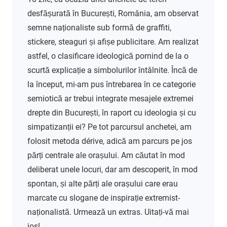
desfășurată în București, România, am observat
semne naționaliste sub formă de graffiti,
stickere, steaguri și afișe publicitare. Am realizat
astfel, o clasificare ideologică pornind de la o
scurtă explicație a simbolurilor întâlnite. Încă de
la început, mi-am pus întrebarea în ce categorie
semiotică ar trebui integrate mesajele extremei
drepte din București, în raport cu ideologia și cu
simpatizanții ei? Pe tot parcursul anchetei, am
folosit metoda dérive, adică am parcurs pe jos
părți centrale ale orașului. Am căutat în mod
deliberat unele locuri, dar am descoperit, în mod
spontan, și alte părți ale orașului care erau
marcate cu slogane de inspirație extremist-
naționalistă. Urmează un extras. Uitați-vă mai
jos!