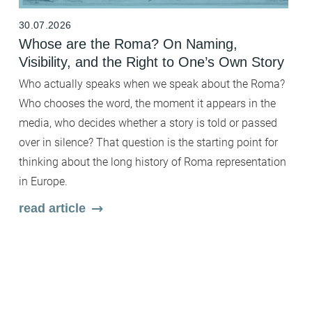
30.07.2026
2
Whose are the Roma? On Naming,
B
Visibility, and the Right to One’s Own Story
t
F
Who actually speaks when we speak about the Roma?
Fi
Who chooses the word, the moment it appears in the
b
media, who decides whether a story is told or passed
c
over in silence? That question is the starting point for
wh
thinking about the long history of Roma representation
Wi
in Europe.
en
read article
ar
m
s
r