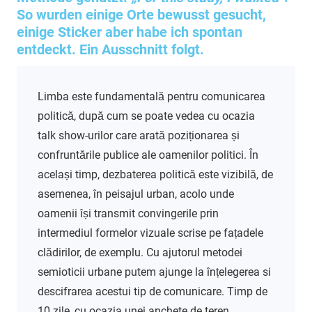
So wurden einige Orte bewusst gesucht,
einige Sticker aber habe ich spontan
entdeckt. Ein Ausschnitt folgt.
Limba este fundamentală pentru comunicarea
politică, după cum se poate vedea cu ocazia
talk show-urilor care arată poziționarea și
confruntările publice ale oamenilor politici. În
același timp, dezbaterea politică este vizibilă, de
asemenea, în peisajul urban, acolo unde
oamenii își transmit convingerile prin
intermediul formelor vizuale scrise pe fațadele
clădirilor, de exemplu. Cu ajutorul metodei
semioticii urbane putem ajunge la înțelegerea si
descifrarea acestui tip de comunicare. Timp de
10 zile, cu ocazia unei anchete de teren