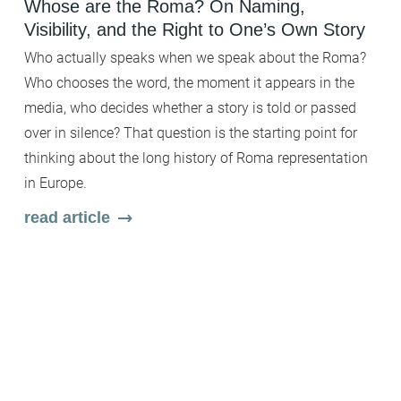
Whose are the Roma? On Naming,
B
Visibility, and the Right to One’s Own Story
t
F
Who actually speaks when we speak about the Roma?
Fi
Who chooses the word, the moment it appears in the
b
media, who decides whether a story is told or passed
c
over in silence? That question is the starting point for
wh
thinking about the long history of Roma representation
Wi
in Europe.
en
read article
ar
m
s
r