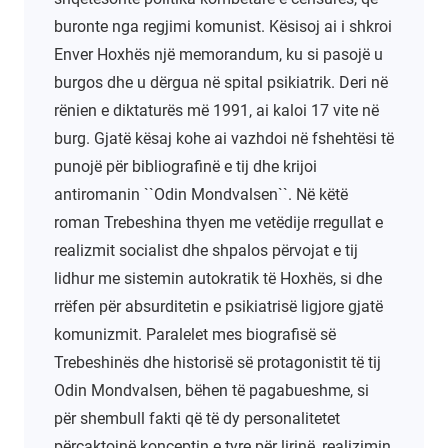
buronte nga regjimi komunist. Kësisoj ai i shkroi
Enver Hoxhës një memorandum, ku si pasojë u
burgos dhe u dërgua në spital psikiatrik. Deri në
rënien e diktaturës më 1991, ai kaloi 17 vite në
burg. Gjatë kësaj kohe ai vazhdoi në fshehtësi të
punojë për bibliografinë e tij dhe krijoi
antiromanin ``Odin Mondvalsen``. Në këtë
roman Trebeshina thyen me vetëdije rregullat e
realizmit socialist dhe shpalos përvojat e tij
lidhur me sistemin autokratik të Hoxhës, si dhe
rrëfen për absurditetin e psikiatrisë ligjore gjatë
komunizmit. Paralelet mes biografisë së
Trebeshinës dhe historisë së protagonistit të tij
Odin Mondvalsen, bëhen të pagabueshme, si
për shembull fakti që të dy personalitetet
përcaktojnë konceptin e tyre për lirinë, realizimin