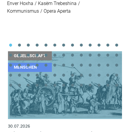
Enver Hoxha
Kasëm Trebeshina
Kommunismus
Opera Aperta
GESELLSCHAFT
MENSCHEN
30.07.2026
2