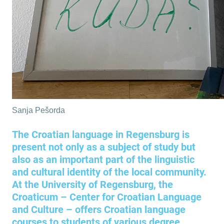
Sanja Pešorda
The Croatian language in Regensburg is
present not only as a subject of study but
also as an important part of the linguistic
and cultural identity of the local community.
At the University of Regensburg, the
Croaticum – Center for Croatian Language
and Culture – offers Croatian language
courses to students of various degree