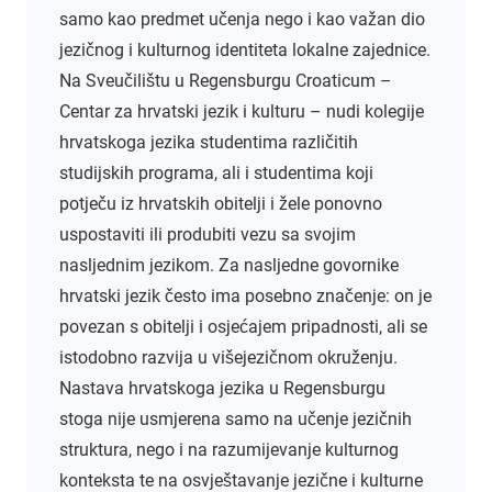
samo kao predmet učenja nego i kao važan dio
jezičnog i kulturnog identiteta lokalne zajednice.
Na Sveučilištu u Regensburgu Croaticum –
Centar za hrvatski jezik i kulturu – nudi kolegije
hrvatskoga jezika studentima različitih
studijskih programa, ali i studentima koji
potječu iz hrvatskih obitelji i žele ponovno
uspostaviti ili produbiti vezu sa svojim
nasljednim jezikom. Za nasljedne govornike
hrvatski jezik često ima posebno značenje: on je
povezan s obitelji i osjećajem pripadnosti, ali se
istodobno razvija u višejezičnom okruženju.
Nastava hrvatskoga jezika u Regensburgu
stoga nije usmjerena samo na učenje jezičnih
struktura, nego i na razumijevanje kulturnog
konteksta te na osvještavanje jezične i kulturne