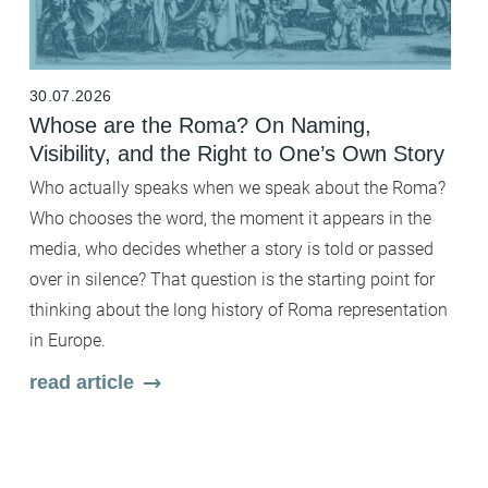
30.07.2026
2
Whose are the Roma? On Naming,
B
Visibility, and the Right to One’s Own Story
t
F
Who actually speaks when we speak about the Roma?
Fi
Who chooses the word, the moment it appears in the
b
media, who decides whether a story is told or passed
c
over in silence? That question is the starting point for
wh
thinking about the long history of Roma representation
Wi
in Europe.
en
read article
ar
m
s