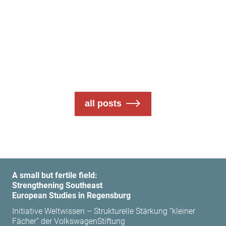
r
all posts
A small but fertile field:
Strengthening Southeast
European Studies in Regensburg
Initiative Weltwissen – Strukturelle Stärkung “kleiner
Fächer” der VolkswagenStiftung