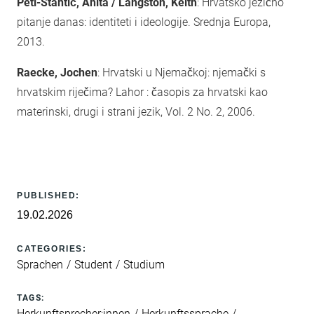
Peti-Stantić, Anita / Langston, Keith
: Hrvatsko jezično
pitanje danas: identiteti i ideologije. Srednja Europa,
2013.
Raecke, Jochen
: Hrvatski u Njemačkoj: njemački s
hrvatskim riječima? Lahor : časopis za hrvatski kao
materinski, drugi i strani jezik, Vol. 2 No. 2, 2006.
PUBLISHED:
19.02.2026
CATEGORIES:
Sprachen
Student
Studium
TAGS:
Herkunftsprecher:innen
Herkunftssprache